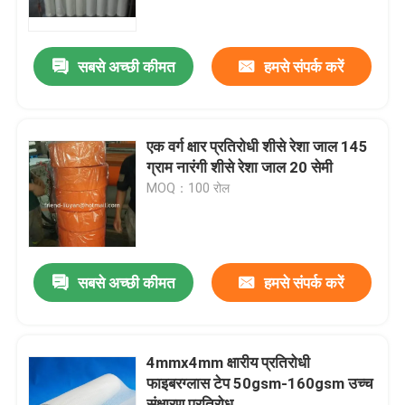
गुणवत्ता नियंत्रण
सबसे अच्छी कीमत
हमसे संपर्क करें
हमसे संपर्क करें
एक वर्ग क्षार प्रतिरोधी शीसे रेशा जाल 145
एक बोली का अनुरोध
ग्राम नारंगी शीसे रेशा जाल 20 सेमी
MOQ：100 रोल
Russian website
चुंबकीय जाल दरवाजा पर्दा
सबसे अच्छी कीमत
हमसे संपर्क करें
विंडो फ्लाई स्क्रीन
4mmx4mm क्षारीय प्रतिरोधी
फाइबरग्लास टेप 50gsm-160gsm उच्च
पीई छाया नेट
संक्षारण प्रतिरोध