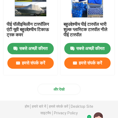
पीई पॉलीइथिलीन टारपॉलिन
बहुउद्देश्यीय पीई टारपॉल भारी
एंटी यूवी बहुउद्देश्यीय टिकाऊ
शुल्क प्लास्टिक टारपॉल नीले
ट्रक कवर
पीई टारपॉल
सबसे अच्छी कीमत
सबसे अच्छी कीमत
हमसे संपर्क करें
हमसे संपर्क करें
और देखो
होम
हमारे बारे में
हमसे संपर्क करें
Desktop Site
साइटमैप
Privacy Policy