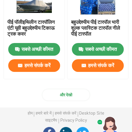
पीई पॉलीइथिलीन टारपॉलिन
बहुउद्देश्यीय पीई टारपॉल भारी
एंटी यूवी बहुउद्देश्यीय टिकाऊ
शुल्क प्लास्टिक टारपॉल नीले
ट्रक कवर
पीई टारपॉल
सबसे अच्छी कीमत
सबसे अच्छी कीमत
हमसे संपर्क करें
हमसे संपर्क करें
और देखो
होम
हमारे बारे में
हमसे संपर्क करें
Desktop Site
साइटमैप
Privacy Policy