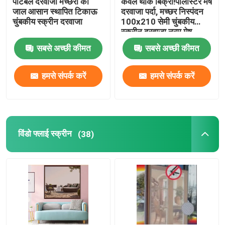
पोर्टेबल दरवाजा मच्छरों का
केवल थोक बिक्री!पॉलीस्टर मेष
जाल आसान स्थापित टिकाऊ
दरवाजा पर्दा, मच्छर निस्पंदन
चुंबकीय स्क्रीन दरवाजा
100x210 सेमी चुंबकीय
वेलक्रो हुक और लूप
स्क्रीन दरवाजा नरम मेष
दरवाजा
सबसे अच्छी कीमत
सबसे अच्छी कीमत
पॉलीप्रोपाइलीन ग्राउंड कवर
हमसे संपर्क करें
हमसे संपर्क करें
विंडो फ्लाई स्क्रीन
(38)