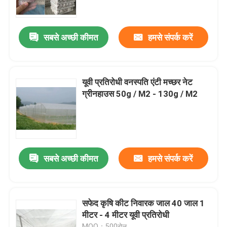
गुणवत्ता नियंत्रण
सबसे अच्छी कीमत
हमसे संपर्क करें
हमसे संपर्क करें
यूवी प्रतिरोधी वनस्पति एंटी मच्छर नेट
एक बोली का अनुरोध
ग्रीनहाउस 50g / M2 - 130g / M2
Russian website
चुंबकीय जाल दरवाजा पर्दा
सबसे अच्छी कीमत
हमसे संपर्क करें
विंडो फ्लाई स्क्रीन
सफेद कृषि कीट निवारक जाल 40 जाल 1
मीटर - 4 मीटर यूवी प्रतिरोधी
पीई छाया नेट
MOQ：500रोल