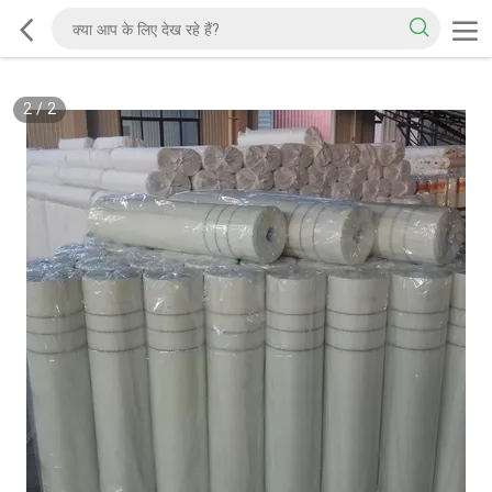
2
/
2