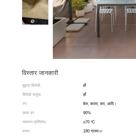
विस्तार जानकारी
बुढ़ापा विरोधी:
हाँ
विरोधी फफूंद:
हाँ
रंग:
बेज, काला, हरा, आदि।
छाया दर:
90%
तापमान प्रतिरोध:
≤70 ℃
वजन:
180 ग्राम/㎡