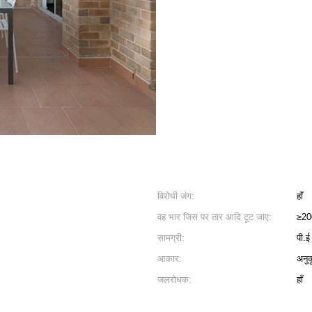
विरोधी जंग:
हाँ
वह भार जिस पर तार आदि टूट जाए:
≥20
सामग्री:
पी.ई
आकार:
अनु
जलरोधक:
हाँ