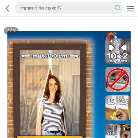
2
/
3