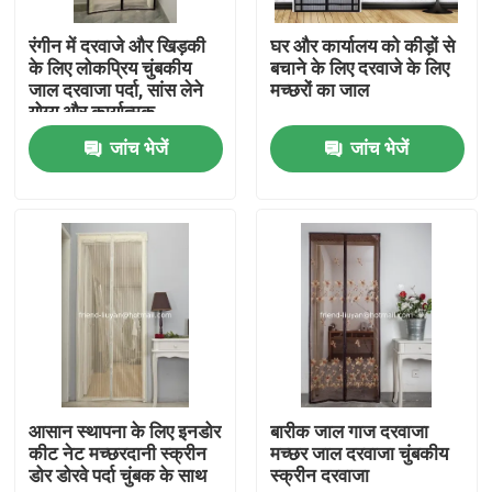
रंगीन में दरवाजे और खिड़की
घर और कार्यालय को कीड़ों से
गुणवत्ता नियंत्रण
के लिए लोकप्रिय चुंबकीय
बचाने के लिए दरवाजे के लिए
जाल दरवाजा पर्दा, सांस लेने
मच्छरों का जाल
योग्य और कार्यात्मक
हमसे संपर्क करें
जांच भेजें
जांच भेजें
एक बोली का अनुरोध
Russian website
चुंबकीय जाल दरवाजा पर्दा
विंडो फ्लाई स्क्रीन
आसान स्थापना के लिए इनडोर
बारीक जाल गाज दरवाजा
कीट नेट मच्छरदानी स्क्रीन
मच्छर जाल दरवाजा चुंबकीय
डोर डोरवे पर्दा चुंबक के साथ
स्क्रीन दरवाजा
पीई छाया नेट