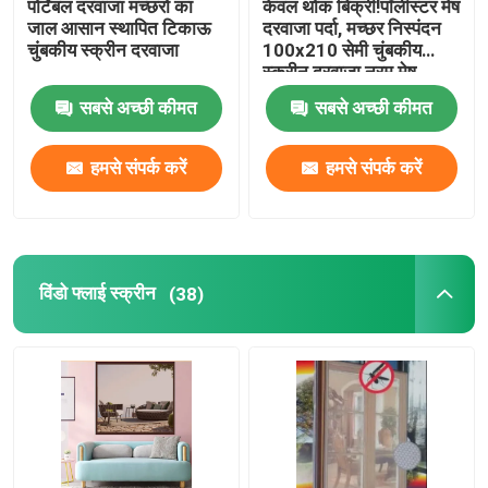
पोर्टेबल दरवाजा मच्छरों का
केवल थोक बिक्री!पॉलीस्टर मेष
जाल आसान स्थापित टिकाऊ
दरवाजा पर्दा, मच्छर निस्पंदन
चुंबकीय स्क्रीन दरवाजा
100x210 सेमी चुंबकीय
वेलक्रो हुक और लूप
स्क्रीन दरवाजा नरम मेष
दरवाजा
सबसे अच्छी कीमत
सबसे अच्छी कीमत
पॉलीप्रोपाइलीन ग्राउंड कवर
हमसे संपर्क करें
हमसे संपर्क करें
विंडो फ्लाई स्क्रीन
(38)